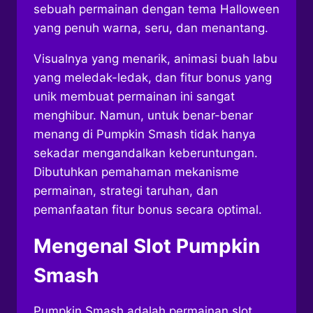
sebuah permainan dengan tema Halloween
yang penuh warna, seru, dan menantang.
Visualnya yang menarik, animasi buah labu
yang meledak-ledak, dan fitur bonus yang
unik membuat permainan ini sangat
menghibur. Namun, untuk benar-benar
menang di Pumpkin Smash tidak hanya
sekadar mengandalkan keberuntungan.
Dibutuhkan pemahaman mekanisme
permainan, strategi taruhan, dan
pemanfaatan fitur bonus secara optimal.
Mengenal Slot Pumpkin
Smash
Pumpkin Smash adalah permainan slot