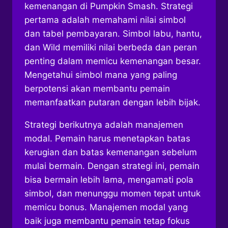
kemenangan di Pumpkin Smash. Strategi
pertama adalah memahami nilai simbol
dan tabel pembayaran. Simbol labu, hantu,
dan Wild memiliki nilai berbeda dan peran
penting dalam memicu kemenangan besar.
Mengetahui simbol mana yang paling
berpotensi akan membantu pemain
memanfaatkan putaran dengan lebih bijak.
Strategi berikutnya adalah manajemen
modal. Pemain harus menetapkan batas
kerugian dan batas kemenangan sebelum
mulai bermain. Dengan strategi ini, pemain
bisa bermain lebih lama, mengamati pola
simbol, dan menunggu momen tepat untuk
memicu bonus. Manajemen modal yang
baik juga membantu pemain tetap fokus