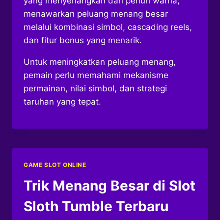
yang menyenangkan dan penuh warna,
menawarkan peluang menang besar
melalui kombinasi simbol, cascading reels,
dan fitur bonus yang menarik.
Untuk meningkatkan peluang menang,
pemain perlu memahami mekanisme
permainan, nilai simbol, dan strategi
taruhan yang tepat.
GAME SLOT ONLINE
Trik Menang Besar di Slot
Sloth Tumble Terbaru