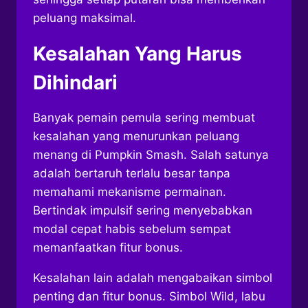
peluang maksimal.
Kesalahan Yang Harus
Dihindari
Banyak pemain pemula sering membuat
kesalahan yang menurunkan peluang
menang di Pumpkin Smash. Salah satunya
adalah bertaruh terlalu besar tanpa
memahami mekanisme permainan.
Bertindak impulsif sering menyebabkan
modal cepat habis sebelum sempat
memanfaatkan fitur bonus.
Kesalahan lain adalah mengabaikan simbol
penting dan fitur bonus. Simbol Wild, labu