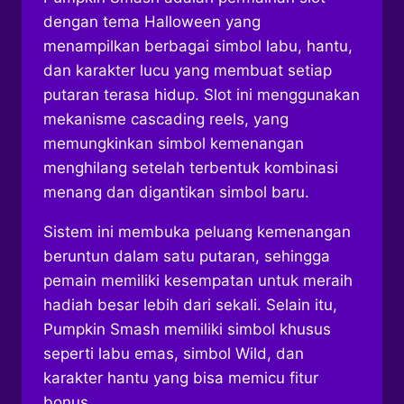
dengan tema Halloween yang
menampilkan berbagai simbol labu, hantu,
dan karakter lucu yang membuat setiap
putaran terasa hidup. Slot ini menggunakan
mekanisme cascading reels, yang
memungkinkan simbol kemenangan
menghilang setelah terbentuk kombinasi
menang dan digantikan simbol baru.
Sistem ini membuka peluang kemenangan
beruntun dalam satu putaran, sehingga
pemain memiliki kesempatan untuk meraih
hadiah besar lebih dari sekali. Selain itu,
Pumpkin Smash memiliki simbol khusus
seperti labu emas, simbol Wild, dan
karakter hantu yang bisa memicu fitur
bonus.