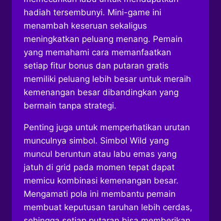
hadiah tersembunyi. Mini-game ini
menambah keseruan sekaligus
meningkatkan peluang menang. Pemain
yang memahami cara memanfaatkan
setiap fitur bonus dan putaran gratis
memiliki peluang lebih besar untuk meraih
kemenangan besar dibandingkan yang
bermain tanpa strategi.
Penting juga untuk memperhatikan urutan
munculnya simbol. Simbol Wild yang
muncul beruntun atau labu emas yang
jatuh di grid pada momen tepat dapat
memicu kombinasi kemenangan besar.
Mengamati pola ini membantu pemain
membuat keputusan taruhan lebih cerdas,
sehingga setiap putaran bisa memberikan