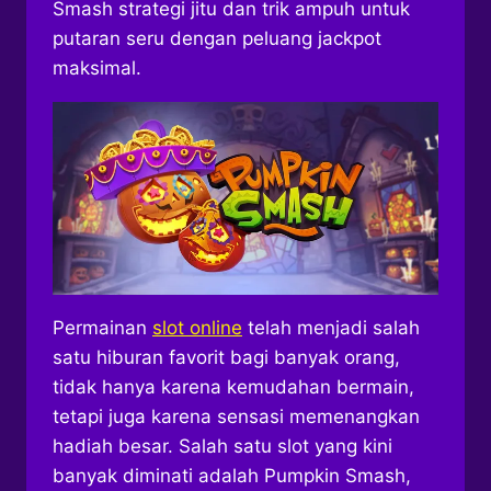
Smash strategi jitu dan trik ampuh untuk
putaran seru dengan peluang jackpot
maksimal.
Permainan
slot online
telah menjadi salah
satu hiburan favorit bagi banyak orang,
tidak hanya karena kemudahan bermain,
tetapi juga karena sensasi memenangkan
hadiah besar. Salah satu slot yang kini
banyak diminati adalah Pumpkin Smash,