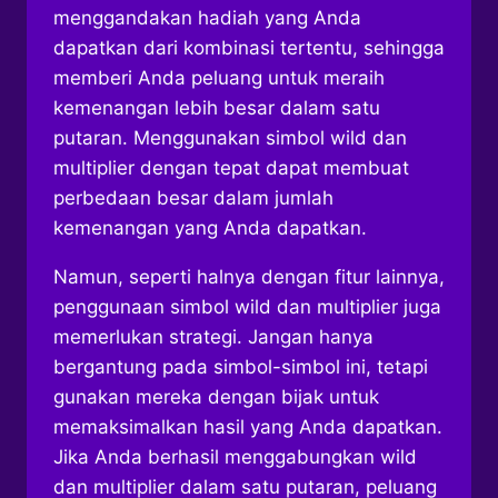
menggandakan hadiah yang Anda
dapatkan dari kombinasi tertentu, sehingga
memberi Anda peluang untuk meraih
kemenangan lebih besar dalam satu
putaran. Menggunakan simbol wild dan
multiplier dengan tepat dapat membuat
perbedaan besar dalam jumlah
kemenangan yang Anda dapatkan.
Namun, seperti halnya dengan fitur lainnya,
penggunaan simbol wild dan multiplier juga
memerlukan strategi. Jangan hanya
bergantung pada simbol-simbol ini, tetapi
gunakan mereka dengan bijak untuk
memaksimalkan hasil yang Anda dapatkan.
Jika Anda berhasil menggabungkan wild
dan multiplier dalam satu putaran, peluang