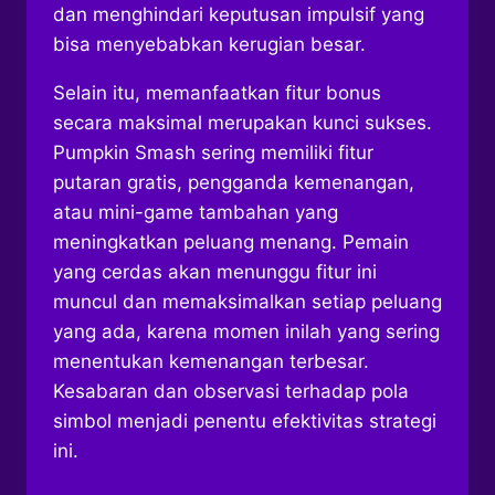
dan menghindari keputusan impulsif yang
bisa menyebabkan kerugian besar.
Selain itu, memanfaatkan fitur bonus
secara maksimal merupakan kunci sukses.
Pumpkin Smash sering memiliki fitur
putaran gratis, pengganda kemenangan,
atau mini-game tambahan yang
meningkatkan peluang menang. Pemain
yang cerdas akan menunggu fitur ini
muncul dan memaksimalkan setiap peluang
yang ada, karena momen inilah yang sering
menentukan kemenangan terbesar.
Kesabaran dan observasi terhadap pola
simbol menjadi penentu efektivitas strategi
ini.