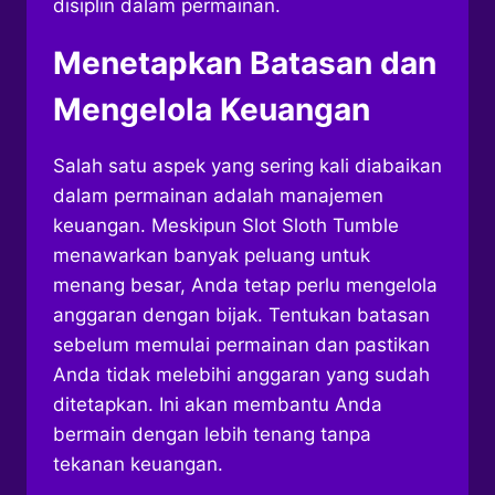
disiplin dalam permainan.
Menetapkan Batasan dan
Mengelola Keuangan
Salah satu aspek yang sering kali diabaikan
dalam permainan adalah manajemen
keuangan. Meskipun Slot Sloth Tumble
menawarkan banyak peluang untuk
menang besar, Anda tetap perlu mengelola
anggaran dengan bijak. Tentukan batasan
sebelum memulai permainan dan pastikan
Anda tidak melebihi anggaran yang sudah
ditetapkan. Ini akan membantu Anda
bermain dengan lebih tenang tanpa
tekanan keuangan.