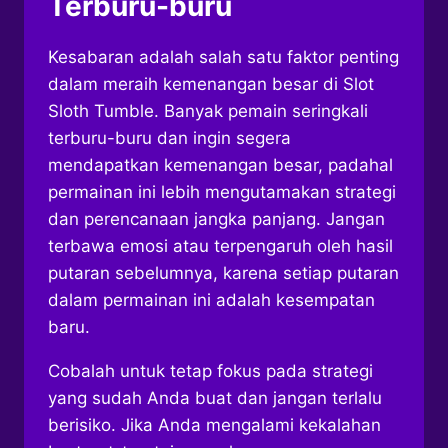
Terburu-buru
Kesabaran adalah salah satu faktor penting
dalam meraih kemenangan besar di Slot
Sloth Tumble. Banyak pemain seringkali
terburu-buru dan ingin segera
mendapatkan kemenangan besar, padahal
permainan ini lebih mengutamakan strategi
dan perencanaan jangka panjang. Jangan
terbawa emosi atau terpengaruh oleh hasil
putaran sebelumnya, karena setiap putaran
dalam permainan ini adalah kesempatan
baru.
Cobalah untuk tetap fokus pada strategi
yang sudah Anda buat dan jangan terlalu
berisiko. Jika Anda mengalami kekalahan