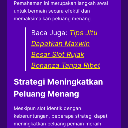
Pemahaman ini merupakan langkah awal
untuk bermain secara efektif dan
memaksimalkan peluang menang.
Baca Juga:
Tips Jitu
Dapatkan Maxwin
Besar Slot Rujak
Bonanza Tanpa Ribet
Strategi Meningkatkan
Peluang Menang
Meskipun slot identik dengan
keberuntungan, beberapa strategi dapat
meningkatkan peluang pemain meraih