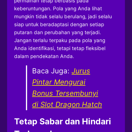
permainan tetap berbasis pada
keberuntungan. Pola yang Anda lihat
mungkin tidak selalu berulang, jadi selalu
siap untuk beradaptasi dengan setiap
putaran dan perubahan yang terjadi.
Jangan terlalu terpaku pada pola yang
Anda identifikasi, tetapi tetap fleksibel
dalam pendekatan Anda.
Baca Juga:
Jurus
Pintar Mengurai
Bonus Tersembunyi
di Slot Dragon Hatch
Tetap Sabar dan Hindari