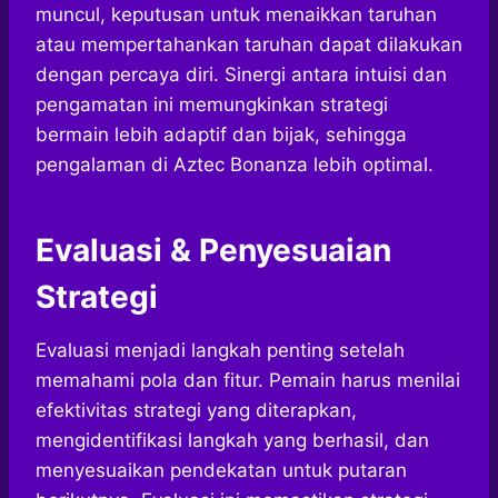
muncul, keputusan untuk menaikkan taruhan
atau mempertahankan taruhan dapat dilakukan
dengan percaya diri. Sinergi antara intuisi dan
pengamatan ini memungkinkan strategi
bermain lebih adaptif dan bijak, sehingga
pengalaman di Aztec Bonanza lebih optimal.
Evaluasi & Penyesuaian
Strategi
Evaluasi menjadi langkah penting setelah
memahami pola dan fitur. Pemain harus menilai
efektivitas strategi yang diterapkan,
mengidentifikasi langkah yang berhasil, dan
menyesuaikan pendekatan untuk putaran