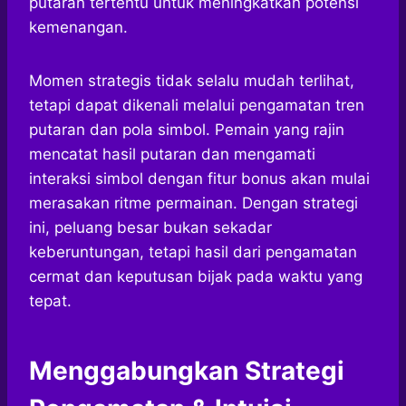
putaran tertentu untuk meningkatkan potensi
kemenangan.
Momen strategis tidak selalu mudah terlihat,
tetapi dapat dikenali melalui pengamatan tren
putaran dan pola simbol. Pemain yang rajin
mencatat hasil putaran dan mengamati
interaksi simbol dengan fitur bonus akan mulai
merasakan ritme permainan. Dengan strategi
ini, peluang besar bukan sekadar
keberuntungan, tetapi hasil dari pengamatan
cermat dan keputusan bijak pada waktu yang
tepat.
Menggabungkan Strategi