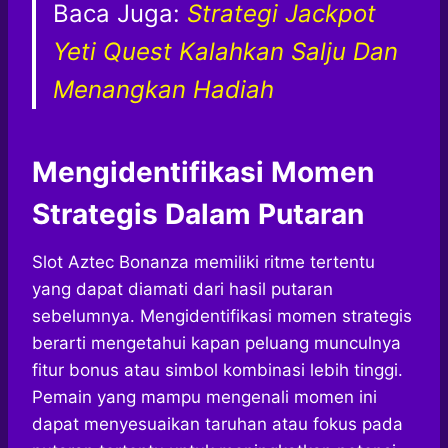
Baca Juga:
Strategi Jackpot
Yeti Quest Kalahkan Salju Dan
Menangkan Hadiah
Mengidentifikasi Momen
Strategis Dalam Putaran
Slot Aztec Bonanza memiliki ritme tertentu
yang dapat diamati dari hasil putaran
sebelumnya. Mengidentifikasi momen strategis
berarti mengetahui kapan peluang munculnya
fitur bonus atau simbol kombinasi lebih tinggi.
Pemain yang mampu mengenali momen ini
dapat menyesuaikan taruhan atau fokus pada