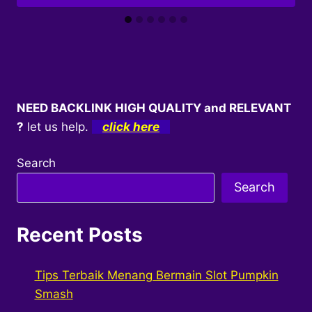
NEED BACKLINK HIGH QUALITY and RELEVANT
?
let us help.
click here
Search
Search
Recent Posts
Tips Terbaik Menang Bermain Slot Pumpkin
Smash