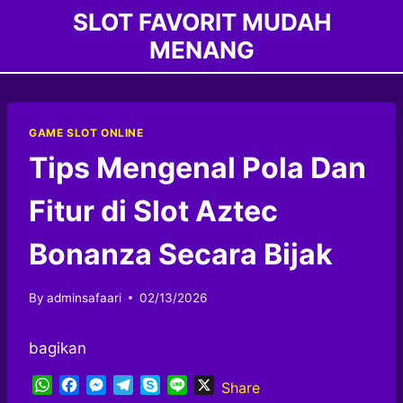
Skip
SLOT FAVORIT MUDAH
to
MENANG
content
GAME SLOT ONLINE
Tips Mengenal Pola Dan
Fitur di Slot Aztec
Bonanza Secara Bijak
By
adminsafaari
02/13/2026
bagikan
W
F
M
T
S
L
X
Share