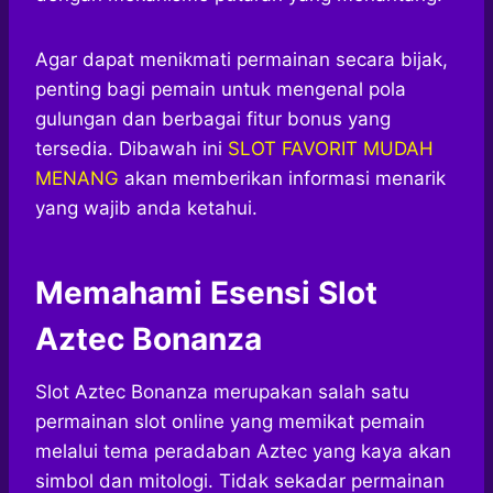
Agar dapat menikmati permainan secara bijak,
penting bagi pemain untuk mengenal pola
gulungan dan berbagai fitur bonus yang
tersedia. Dibawah ini
SLOT FAVORIT MUDAH
MENANG
akan memberikan informasi menarik
yang wajib anda ketahui.
Memahami Esensi Slot
Aztec Bonanza
Slot Aztec Bonanza merupakan salah satu
permainan slot online yang memikat pemain
melalui tema peradaban Aztec yang kaya akan
simbol dan mitologi. Tidak sekadar permainan