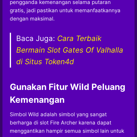
pengganda kemenangan selama putaran
gratis, jadi pastikan untuk memanfaatkannya
dengan maksimal.
Baca Juga:
Cara Terbaik
Bermain Slot Gates Of Valhalla
di Situs Token4d
Gunakan Fitur Wild Peluang
Kemenangan
Simbol Wild adalah simbol yang sangat
berharga di slot Fire Archer karena dapat
menggantikan hampir semua simbol lain untuk