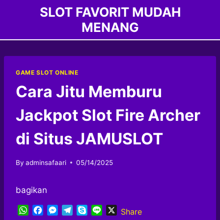
Skip
SLOT FAVORIT MUDAH
to
MENANG
content
GAME SLOT ONLINE
Cara Jitu Memburu
Jackpot Slot Fire Archer
di Situs JAMUSLOT
By
adminsafaari
05/14/2025
bagikan
W
F
M
T
S
L
X
Share