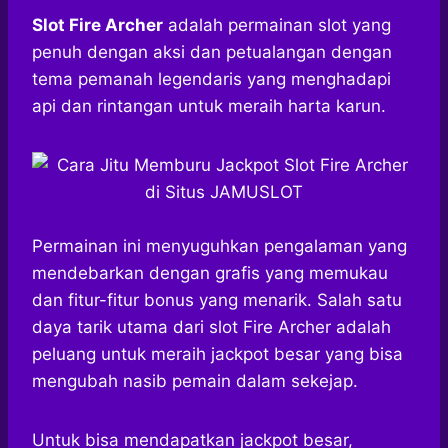
h
a
e
e
k
i
a
c
s
l
y
n
Slot Fire Archer
adalah permainan slot yang
t
e
s
e
p
e
penuh dengan aksi dan petualangan dengan
s
b
e
g
e
tema pemanah legendaris yang menghadapi
A
o
n
r
api dan rintangan untuk meraih harta karun.
p
o
g
a
p
k
e
m
r
Permainan ini menyuguhkan pengalaman yang
mendebarkan dengan grafis yang memukau
dan fitur-fitur bonus yang menarik. Salah satu
daya tarik utama dari slot Fire Archer adalah
peluang untuk meraih jackpot besar yang bisa
mengubah nasib pemain dalam sekejap.
Untuk bisa mendapatkan jackpot besar,