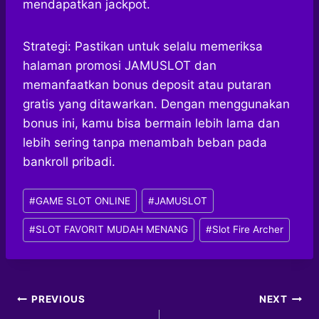
mendapatkan jackpot.
Strategi: Pastikan untuk selalu memeriksa
halaman promosi JAMUSLOT dan
memanfaatkan bonus deposit atau putaran
gratis yang ditawarkan. Dengan menggunakan
bonus ini, kamu bisa bermain lebih lama dan
lebih sering tanpa menambah beban pada
bankroll pribadi.
Post
#
GAME SLOT ONLINE
#
JAMUSLOT
Tags:
#
SLOT FAVORIT MUDAH MENANG
#
Slot Fire Archer
Post
PREVIOUS
NEXT