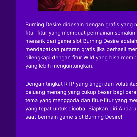
Burning Desire didesain dengan grafis yang
fitur-fitur yang membuat permainan semakin 
menarik dari game slot Burning Desire adalah
mendapatkan putaran gratis jika berhasil men
dilengkapi dengan fitur Wild yang bisa me
yang lebih menguntungkan.
Dengan tingkat RTP yang tinggi dan volatili
peluang menang yang cukup besar bagi para
tema yang menggoda dan fitur-fitur yang men
yang tepat untuk dicoba. Siapkan diri Anda
saat bermain game slot Burning Desire!