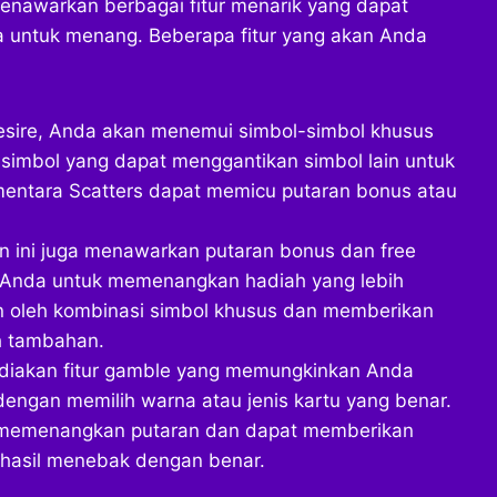
menawarkan berbagai fitur menarik yang dapat
 untuk menang. Beberapa fitur yang akan Anda
esire, Anda akan menemui simbol-simbol khusus
h simbol yang dapat menggantikan simbol lain untuk
ntara Scatters dapat memicu putaran bonus atau
n ini juga menawarkan putaran bonus dan free
 Anda untuk memenangkan hadiah yang lebih
an oleh kombinasi simbol khusus dan memberikan
 tambahan.
ediakan fitur gamble yang memungkinkan Anda
ngan memilih warna atau jenis kartu yang benar.
da memenangkan putaran dan dapat memberikan
hasil menebak dengan benar.