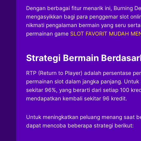
Dengan berbagai fitur menarik ini, Burning De
mengasyikkan bagi para penggemar slot onli
nikmati pengalaman bermain yang seru serta
permainan game
SLOT FAVORIT MUDAH ME
Strategi Bermain Berdasa
RTP (Return to Player) adalah persentase p
permainan slot dalam jangka panjang. Untuk 
sekitar 96%, yang berarti dari setiap 100 kr
mendapatkan kembali sekitar 96 kredit.
Untuk meningkatkan peluang menang saat be
dapat mencoba beberapa strategi berikut: