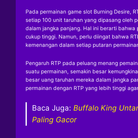
Pada permainan game slot Burning Desire, RT
setiap 100 unit taruhan yang dipasang oleh 
dalam jangka panjang. Hal ini berarti bahw
cukup tinggi. Namun, perlu diingat bahwa RT
kemenangan dalam setiap putaran permaina
Pengaruh RTP pada peluang menang pemain da
suatu permainan, semakin besar kemungkin
besar uang taruhan mereka dalam jangka panj
permainan dengan RTP yang lebih tinggi agar
Baca Juga:
Buffalo King Unt
Paling Gacor