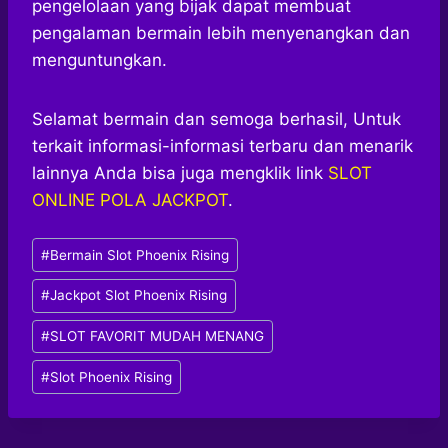
pengelolaan yang bijak dapat membuat
pengalaman bermain lebih menyenangkan dan
menguntungkan.
Selamat bermain dan semoga berhasil, Untuk
terkait informasi-informasi terbaru dan menarik
lainnya Anda bisa juga mengklik link
SLOT
ONLINE POLA JACKPOT
.
Post
#
Bermain Slot Phoenix Rising
Tags:
#
Jackpot Slot Phoenix Rising
#
SLOT FAVORIT MUDAH MENANG
#
Slot Phoenix Rising