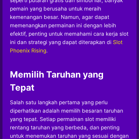
seperti putaran gratis dan simbol liar, banyak
pemain yang berusaha untuk meraih
kemenangan besar. Namun, agar dapat
memenangkan permainan ini dengan lebih
efektif, penting untuk memahami cara kerja slot
ini dan strategi yang dapat diterapkan di
Slot
Phoenix Rising
.
Memilih Taruhan yang
Tepat
Salah satu langkah pertama yang perlu
diperhatikan adalah memilih besaran taruhan
yang tepat. Setiap permainan slot memiliki
rentang taruhan yang berbeda, dan penting
untuk menemukan taruhan yang sesuai dengan