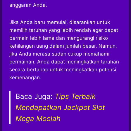
anggaran Anda.
Jika Anda baru memulai, disarankan untuk
memilih taruhan yang lebih rendah agar dapat
bermain lebih lama dan mengurangi risiko
kehilangan uang dalam jumlah besar. Namun,
jika Anda merasa sudah cukup memahami
permainan, Anda dapat meningkatkan taruhan
secara bertahap untuk meningkatkan potensi
kemenangan.
Baca Juga:
Tips Terbaik
Mendapatkan Jackpot Slot
Mega Moolah