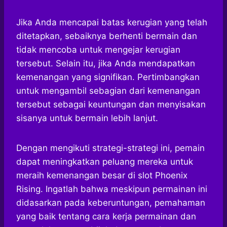
Jika Anda mencapai batas kerugian yang telah
ditetapkan, sebaiknya berhenti bermain dan
tidak mencoba untuk mengejar kerugian
tersebut. Selain itu, jika Anda mendapatkan
kemenangan yang signifikan. Pertimbangkan
untuk mengambil sebagian dari kemenangan
tersebut sebagai keuntungan dan menyisakan
sisanya untuk bermain lebih lanjut.
Dengan mengikuti strategi-strategi ini, pemain
dapat meningkatkan peluang mereka untuk
meraih kemenangan besar di slot Phoenix
Rising. Ingatlah bahwa meskipun permainan ini
didasarkan pada keberuntungan, pemahaman
yang baik tentang cara kerja permainan dan