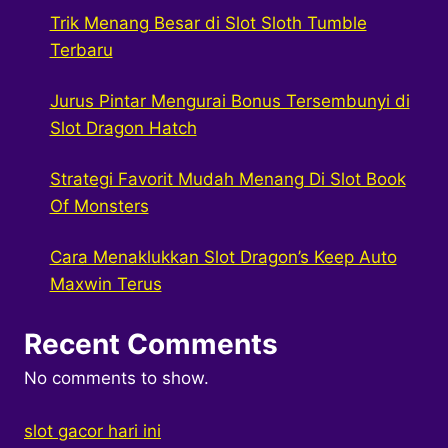
Trik Menang Besar di Slot Sloth Tumble
Terbaru
Jurus Pintar Mengurai Bonus Tersembunyi di
Slot Dragon Hatch
Strategi Favorit Mudah Menang Di Slot Book
Of Monsters
Cara Menaklukkan Slot Dragon’s Keep Auto
Maxwin Terus
Recent Comments
No comments to show.
slot gacor hari ini