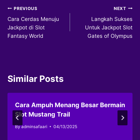
Post
PREVIOUS
NEXT
Cara Cerdas Menuju
Langkah Sukses
navigation
Jackpot di Slot
Untuk Jackpot Slot
Fantasy World
Gates of Olympus
Similar Posts
Cara Ampuh Menang Besar Bermain
Slot Mustang Trail
By
adminsafaari
04/13/2025