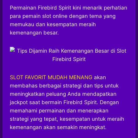
h
a
e
e
k
i
a
c
s
l
y
n
Permainan Firebird Spirit kini menarik perhatian
t
e
s
e
p
e
para pemain slot online dengan tema yang
s
b
e
g
e
memukau dan kesempatan meraih
A
o
n
r
kemenangan besar.
p
o
g
a
p
k
e
m
r
SLOT FAVORIT MUDAH MENANG
akan
membahas berbagai strategi dan tips untuk
meningkatkan peluang Anda mendapatkan
jackpot saat bermain Firebird Spirit. Dengan
memahami permainan dan menerapkan
strategi yang tepat, kesempatan untuk meraih
kemenangan akan semakin meningkat.