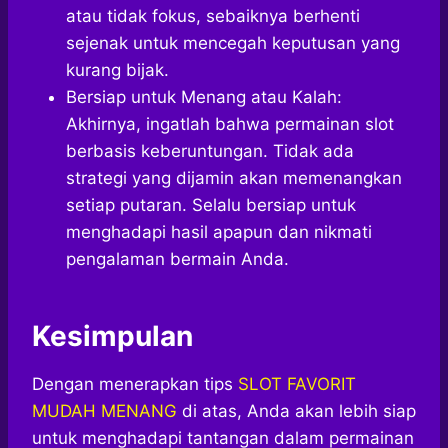
atau tidak fokus, sebaiknya berhenti
sejenak untuk mencegah keputusan yang
kurang bijak.
Bersiap untuk Menang atau Kalah:
Akhirnya, ingatlah bahwa permainan slot
berbasis keberuntungan. Tidak ada
strategi yang dijamin akan memenangkan
setiap putaran. Selalu bersiap untuk
menghadapi hasil apapun dan nikmati
pengalaman bermain Anda.
Kesimpulan
​Dengan menerapkan tips
SLOT FAVORIT
MUDAH MENANG
di atas, Anda akan lebih siap
untuk menghadapi tantangan dalam permainan