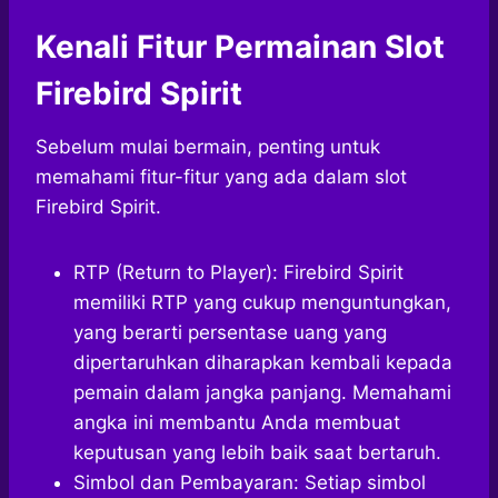
Kenali Fitur Permainan Slot
Firebird Spirit
Sebelum mulai bermain, penting untuk
memahami fitur-fitur yang ada dalam slot
Firebird Spirit.
RTP (Return to Player): Firebird Spirit
memiliki RTP yang cukup menguntungkan,
yang berarti persentase uang yang
dipertaruhkan diharapkan kembali kepada
pemain dalam jangka panjang. Memahami
angka ini membantu Anda membuat
keputusan yang lebih baik saat bertaruh.
Simbol dan Pembayaran: Setiap simbol