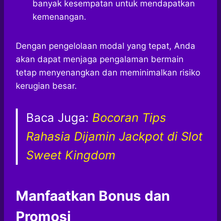
banyak kesempatan untuk mendapatkan
kemenangan.
Dengan pengelolaan modal yang tepat, Anda
akan dapat menjaga pengalaman bermain
tetap menyenangkan dan meminimalkan risiko
kerugian besar.
Baca Juga:
Bocoran Tips
Rahasia Dijamin Jackpot di Slot
Sweet Kingdom
Manfaatkan Bonus dan
Promosi