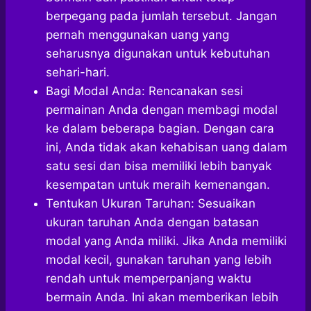
berpegang pada jumlah tersebut. Jangan
pernah menggunakan uang yang
seharusnya digunakan untuk kebutuhan
sehari-hari.
Bagi Modal Anda: Rencanakan sesi
permainan Anda dengan membagi modal
ke dalam beberapa bagian. Dengan cara
ini, Anda tidak akan kehabisan uang dalam
satu sesi dan bisa memiliki lebih banyak
kesempatan untuk meraih kemenangan.
Tentukan Ukuran Taruhan: Sesuaikan
ukuran taruhan Anda dengan batasan
modal yang Anda miliki. Jika Anda memiliki
modal kecil, gunakan taruhan yang lebih
rendah untuk memperpanjang waktu
bermain Anda. Ini akan memberikan lebih