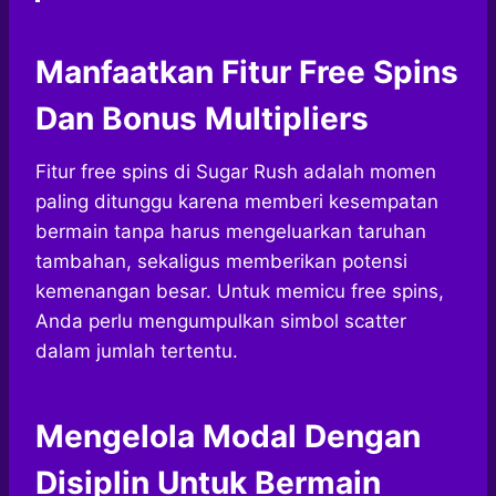
Manfaatkan Fitur Free Spins
Dan Bonus Multipliers
Fitur free spins di Sugar Rush adalah momen
paling ditunggu karena memberi kesempatan
bermain tanpa harus mengeluarkan taruhan
tambahan, sekaligus memberikan potensi
kemenangan besar. Untuk memicu free spins,
Anda perlu mengumpulkan simbol scatter
dalam jumlah tertentu.
Mengelola Modal Dengan
Disiplin Untuk Bermain