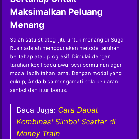
Maksimalkan Peluang
Menang
Salah satu strategi jitu untuk menang di Sugar
Rush adalah menggunakan metode taruhan
bertahap atau progresif. Dimulai dengan
taruhan kecil pada awal sesi permainan agar
modal lebih tahan lama. Dengan modal yang
cukup, Anda bisa mengamati pola keluaran
simbol dan fitur bonus.
Baca Juga:
Cara Dapat
Kombinasi Simbol Scatter di
Money Train