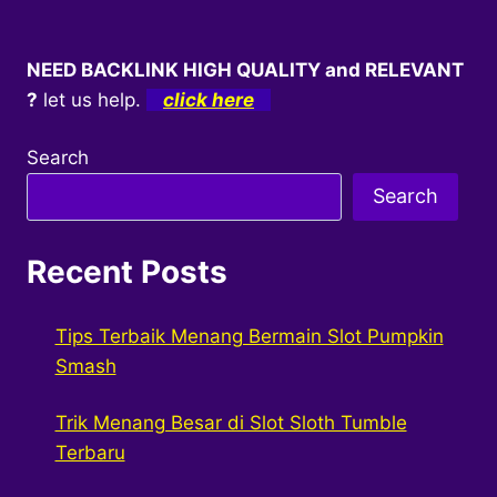
NEED BACKLINK HIGH QUALITY and RELEVANT
?
let us help.
click here
Search
Search
Recent Posts
Tips Terbaik Menang Bermain Slot Pumpkin
Smash
Trik Menang Besar di Slot Sloth Tumble
Terbaru