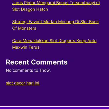
Jurus Pintar Mengurai Bonus Tersembunyi di
Slot Dragon Hatch
Strategi Favorit Mudah Menang Di Slot Book
Of Monsters
Cara Menaklukkan Slot Dragon’s Keep Auto
Maxwin Terus
Recent Comments
No comments to show.
slot gacor hari ini