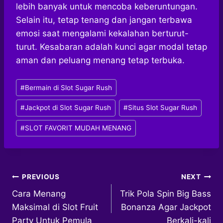
lebih banyak untuk mencoba keberuntungan.
Selain itu, tetap tenang dan jangan terbawa
emosi saat mengalami kekalahan berturut-
turut. Kesabaran adalah kunci agar modal tetap
aman dan peluang menang tetap terbuka.
Post
#
Bermain di Slot Sugar Rush
Tags:
#
Jackpot di Slot Sugar Rush
#
Situs Slot Sugar Rush
#
SLOT FAVORIT MUDAH MENANG
Post
PREVIOUS
NEXT
Cara Menang
Trik Pola Spin Big Bass
navigation
Maksimal di Slot Fruit
Bonanza Agar Jackpot
Party Untuk Pemula
Berkali-kali