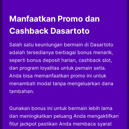
Manfaatkan Promo dan
Cashback Dasartoto
Salah satu keuntungan bermain di Dasartoto
adalah tersedianya berbagai bonus menarik,
seperti bonus deposit harian, cashback slot,
dan program loyalitas untuk pemain setia.
Anda bisa memanfaatkan promo ini untuk
menambah modal tanpa mengeluarkan dana
tambahan.
Gunakan bonus ini untuk bermain lebih lama
dan meningkatkan peluang Anda mengaktifkan
fitur jackpot pastikan Anda membaca syarat