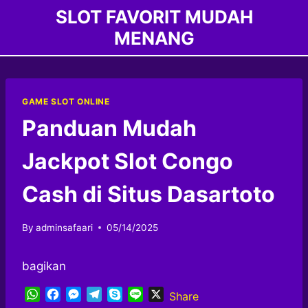
Skip
SLOT FAVORIT MUDAH
to
MENANG
content
GAME SLOT ONLINE
Panduan Mudah
Jackpot Slot Congo
Cash di Situs Dasartoto
By
adminsafaari
05/14/2025
bagikan
W
F
M
T
S
L
X
Share