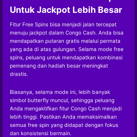
Untuk Jackpot Lebih Besar
Fitur Free Spins bisa menjadi jalan tercepat
menuju jackpot dalam Congo Cash. Anda bisa
mendapatkan putaran gratis melalui permata
yang ada di atas gulungan. Selama mode free
spins, peluang untuk mendapatkan kombinasi
pemenang dan hadiah besar meningkat
drastis.
Biasanya, selama mode ini, lebih banyak
simbol butterfly muncul, sehingga peluang
Anda mengaktifkan fitur Congo Cash menjadi
lebih tinggi. Pastikan Anda memaksimalkan
semua free spin yang didapat dengan fokus
dan konsistensi bermain.