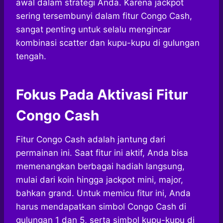
awal dalam strategi Anda. Karena jackpot
sering tersembunyi dalam fitur Congo Cash,
sangat penting untuk selalu mengincar
kombinasi scatter dan kupu-kupu di gulungan
tengah.
Fokus Pada Aktivasi Fitur
Congo Cash
Fitur Congo Cash adalah jantung dari
permainan ini. Saat fitur ini aktif, Anda bisa
memenangkan berbagai hadiah langsung,
mulai dari koin hingga jackpot mini, major,
bahkan grand. Untuk memicu fitur ini, Anda
harus mendapatkan simbol Congo Cash di
gulungan 1 dan 5, serta simbol kupu-kupu di