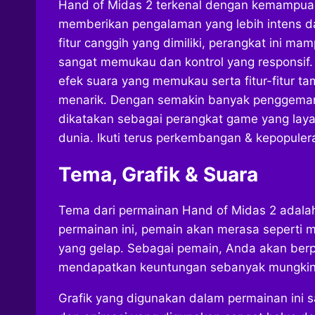
Hand of Midas 2 terkenal dengan kemampu
memberikan pengalaman yang lebih intens d
fitur canggih yang dimiliki, perangkat ini 
sangat memukau dan kontrol yang responsif
efek suara yang memukau serta fitur-fitur
menarik. Dengan semakin banyak penggemar s
dikatakan sebagai perangkat game yang layak
dunia. Ikuti terus perkembangan & kepopule
Tema, Grafik & Suara
Tema dari permainan Hand of Midas 2 adala
permainan ini, pemain akan merasa seperti 
yang gelap. Sebagai pemain, Anda akan berp
mendapatkan keuntungan sebanyak mungkin d
Grafik yang digunakan dalam permainan ini 