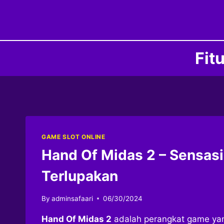
Skip
to
content
Fit
GAME SLOT ONLINE
Hand Of Midas 2 – Sensas
Terlupakan
By
adminsafaari
06/30/2024
Hand Of Midas 2
adalah perangkat game yan