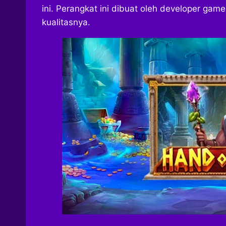
ini. Perangkat ini dibuat oleh developer ga
kualitasnya.