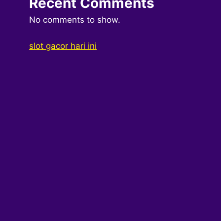
Recent Comments
No comments to show.
slot gacor hari ini