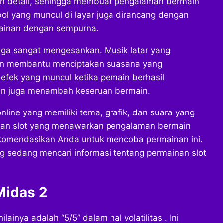
an detail, sehingga membuat pengalaman bermain
l yang muncul di layar juga dirancang dengan
ainan dengan sempurna.
uga sangat mengesankan. Musik latar yang
an membantu menciptakan suasana yang
 efek yang muncul ketika pemain berhasil
n juga menambah keseruan bermain.
line yang memiliki tema, grafik, dan suara yang
inan slot yang menawarkan pengalaman bermain
komendasikan Anda untuk mencoba permainan ini.
g sedang mencari informasi tentang permainan slot
Midas 2
nya adalah “5/5” dalam hal volatilitas . Ini