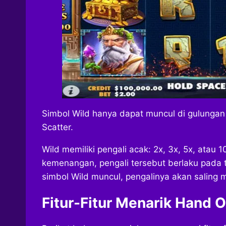
Simbol Wild hanya dapat muncul di gulungan 
Scatter.
Wild memiliki pengali acak: 2x, 3x, 5x, atau 
kemenangan, pengali tersebut berlaku pada 
simbol Wild muncul, pengalinya akan saling
Fitur-Fitur Menarik Hand 