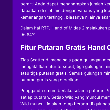
berarti Anda dapat mengharapkan jumlah ke
dapatkan di slot lain dengan varians yang leb
kemenangan tertinggi, biasanya nilainya akan 
Dalam hal RTP, Hand of Midas 2 melakukan 
96,84%.
Fitur Putaran Gratis Hand 
Tiga Scatter di mana saja pada gulungan memi
mengaktifkan fitur tersebut, tiga gulungan 
atau tiga putaran gratis. Semua gulungan mi
putaran gratis yang diberikan.
Pengganda umum berlaku selama putaran Put
setiap putaran. Setiap Wild yang muncul memil
Wild muncul, ia akan tetap berada di gulungan