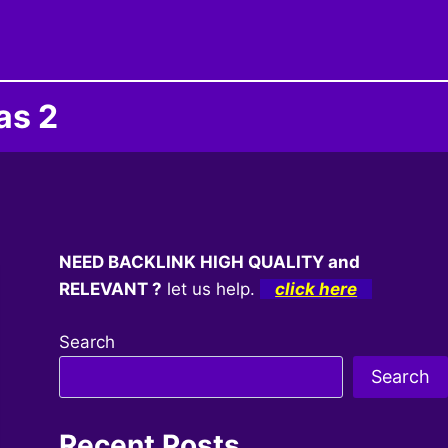
as 2
NEED BACKLINK HIGH QUALITY and
RELEVANT ?
let us help.
click here
Search
Search
Recent Posts