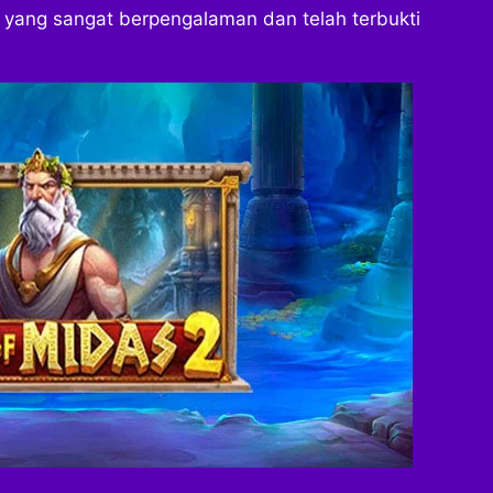
me yang sangat berpengalaman dan telah terbukti