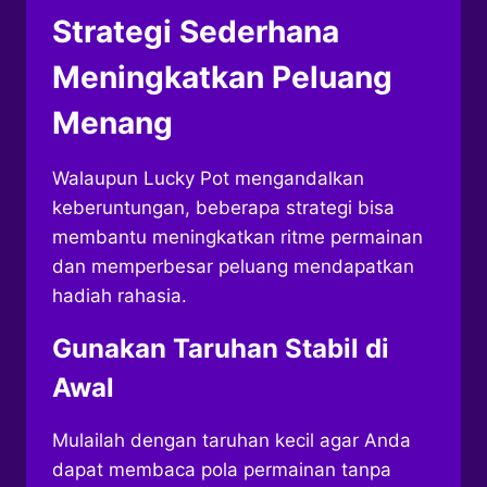
Strategi Sederhana
Meningkatkan Peluang
Menang
Walaupun Lucky Pot mengandalkan
keberuntungan, beberapa strategi bisa
membantu meningkatkan ritme permainan
dan memperbesar peluang mendapatkan
hadiah rahasia.
Gunakan Taruhan Stabil di
Awal
Mulailah dengan taruhan kecil agar Anda
dapat membaca pola permainan tanpa