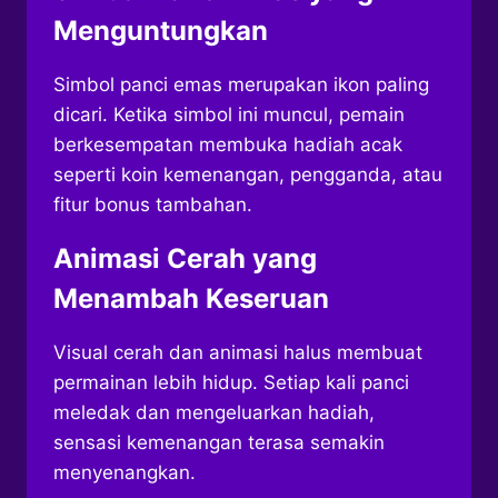
Menguntungkan
Simbol panci emas merupakan ikon paling
dicari. Ketika simbol ini muncul, pemain
berkesempatan membuka hadiah acak
seperti koin kemenangan, pengganda, atau
fitur bonus tambahan.
Animasi Cerah yang
Menambah Keseruan
Visual cerah dan animasi halus membuat
permainan lebih hidup. Setiap kali panci
meledak dan mengeluarkan hadiah,
sensasi kemenangan terasa semakin
menyenangkan.