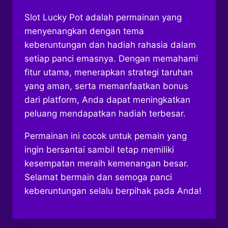
Slot Lucky Pot adalah permainan yang
menyenangkan dengan tema
keberuntungan dan hadiah rahasia dalam
setiap panci emasnya. Dengan memahami
fitur utama, menerapkan strategi taruhan
yang aman, serta memanfaatkan bonus
dari platform, Anda dapat meningkatkan
peluang mendapatkan hadiah terbesar.
Permainan ini cocok untuk pemain yang
ingin bersantai sambil tetap memiliki
kesempatan meraih kemenangan besar.
Selamat bermain dan semoga panci
keberuntungan selalu berpihak pada Anda!