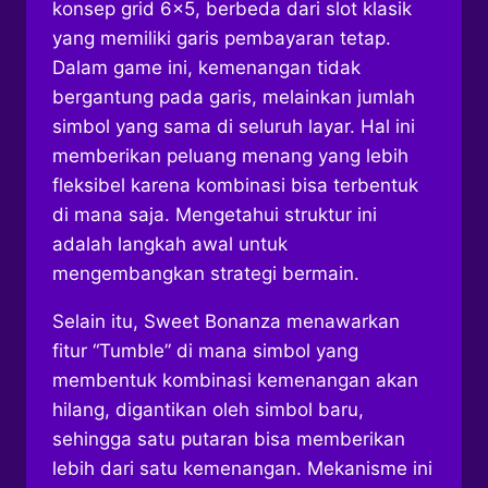
konsep grid 6×5, berbeda dari slot klasik
yang memiliki garis pembayaran tetap.
Dalam game ini, kemenangan tidak
bergantung pada garis, melainkan jumlah
simbol yang sama di seluruh layar. Hal ini
memberikan peluang menang yang lebih
fleksibel karena kombinasi bisa terbentuk
di mana saja. Mengetahui struktur ini
adalah langkah awal untuk
mengembangkan strategi bermain.
Selain itu, Sweet Bonanza menawarkan
fitur “Tumble” di mana simbol yang
membentuk kombinasi kemenangan akan
hilang, digantikan oleh simbol baru,
sehingga satu putaran bisa memberikan
lebih dari satu kemenangan. Mekanisme ini