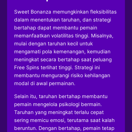
Sweet Bonanza memungkinkan fleksibilitas
dalam menentukan taruhan, dan strategi
bertahap dapat membantu pemain
memanfaatkan volatilitas tinggi. Misalnya,
mulai dengan taruhan kecil untuk
mengamati pola kemenangan, kemudian
meningkat secara bertahap saat peluang
Free Spins terlihat tinggi. Strategi ini
membantu mengurangi risiko kehilangan
modal di awal permainan.
Selain itu, taruhan bertahap membantu
pemain mengelola psikologi bermain.
Taruhan yang meningkat terlalu cepat
sering memicu emosi, terutama saat kalah
beruntun. Dengan bertahap, pemain tetap