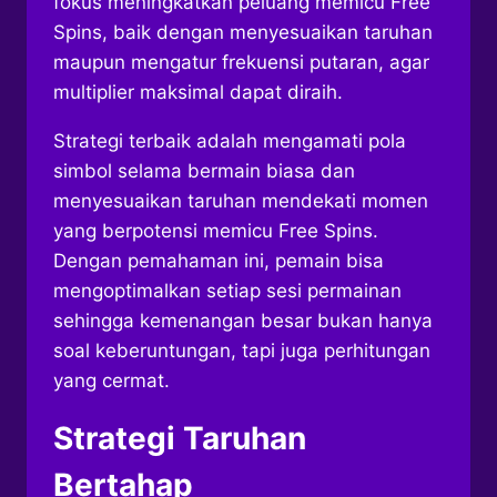
fokus meningkatkan peluang memicu Free
Spins, baik dengan menyesuaikan taruhan
maupun mengatur frekuensi putaran, agar
multiplier maksimal dapat diraih.
Strategi terbaik adalah mengamati pola
simbol selama bermain biasa dan
menyesuaikan taruhan mendekati momen
yang berpotensi memicu Free Spins.
Dengan pemahaman ini, pemain bisa
mengoptimalkan setiap sesi permainan
sehingga kemenangan besar bukan hanya
soal keberuntungan, tapi juga perhitungan
yang cermat.
Strategi Taruhan
Bertahap