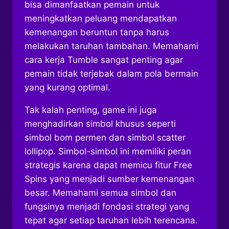
bisa dimanfaatkan pemain untuk
meningkatkan peluang mendapatkan
kemenangan beruntun tanpa harus
melakukan taruhan tambahan. Memahami
cara kerja Tumble sangat penting agar
pemain tidak terjebak dalam pola bermain
yang kurang optimal.
Tak kalah penting, game ini juga
menghadirkan simbol khusus seperti
simbol bom permen dan simbol scatter
lollipop. Simbol-simbol ini memiliki peran
strategis karena dapat memicu fitur Free
Spins yang menjadi sumber kemenangan
besar. Memahami semua simbol dan
fungsinya menjadi fondasi strategi yang
tepat agar setiap taruhan lebih terencana.