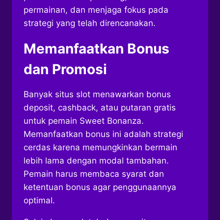
permainan, dan menjaga fokus pada
strategi yang telah direncanakan.
Memanfaatkan Bonus
dan Promosi
Banyak situs slot menawarkan bonus
deposit, cashback, atau putaran gratis
untuk pemain Sweet Bonanza.
Memanfaatkan bonus ini adalah strategi
cerdas karena memungkinkan bermain
lebih lama dengan modal tambahan.
Pemain harus membaca syarat dan
ketentuan bonus agar penggunaannya
optimal.