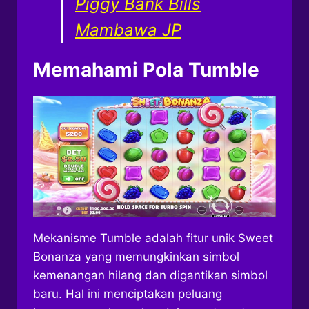
Piggy Bank Bills
Mambawa JP
Memahami Pola Tumble
Mekanisme Tumble adalah fitur unik Sweet
Bonanza yang memungkinkan simbol
kemenangan hilang dan digantikan simbol
baru. Hal ini menciptakan peluang