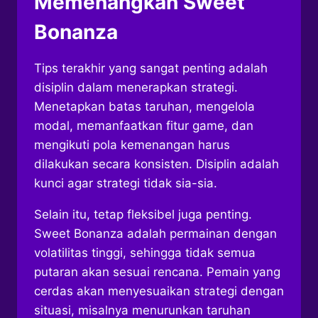
Memenangkan Sweet
Bonanza
Tips terakhir yang sangat penting adalah
disiplin dalam menerapkan strategi.
Menetapkan batas taruhan, mengelola
modal, memanfaatkan fitur game, dan
mengikuti pola kemenangan harus
dilakukan secara konsisten. Disiplin adalah
kunci agar strategi tidak sia-sia.
Selain itu, tetap fleksibel juga penting.
Sweet Bonanza adalah permainan dengan
volatilitas tinggi, sehingga tidak semua
putaran akan sesuai rencana. Pemain yang
cerdas akan menyesuaikan strategi dengan
situasi, misalnya menurunkan taruhan