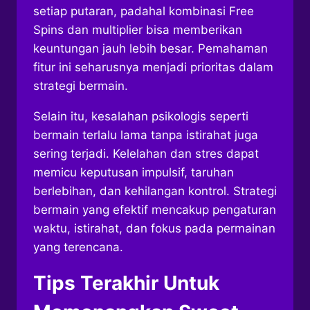
setiap putaran, padahal kombinasi Free
Spins dan multiplier bisa memberikan
keuntungan jauh lebih besar. Pemahaman
fitur ini seharusnya menjadi prioritas dalam
strategi bermain.
Selain itu, kesalahan psikologis seperti
bermain terlalu lama tanpa istirahat juga
sering terjadi. Kelelahan dan stres dapat
memicu keputusan impulsif, taruhan
berlebihan, dan kehilangan kontrol. Strategi
bermain yang efektif mencakup pengaturan
waktu, istirahat, dan fokus pada permainan
yang terencana.
Tips Terakhir Untuk