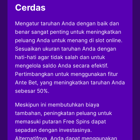
Cerdas
Mengatur taruhan Anda dengan baik dan
benar sangat penting untuk meningkatkan
peluang Anda untuk menang di slot online.
Sesuaikan ukuran taruhan Anda dengan
hati-hati agar tidak salah dan untuk
mengelola saldo Anda secara efektif.
Pertimbangkan untuk menggunakan fitur
Ante Bet, yang meningkatkan taruhan Anda
sebesar 50%.
Meskipun ini membutuhkan biaya
tambahan, peningkatan peluang untuk
memasuki putaran Free Spins dapat
sepadan dengan investasinya.
Alternatifnya, Anda dapat menggunakan