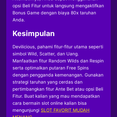
opsi Beli Fitur untuk langsung mengaktifkan
Bonus Game dengan biaya 80x taruhan
Anda.
Kesimpulan
Devilicious, pahami fitur-fitur utama seperti
simbol Wild, Scatter, dan Uang.
Manfaatkan fitur Random Wilds dan Respin
serta optimalkan putaran Free Spins
dengan pengganda kemenangan. Gunakan
strategi taruhan yang cerdas dan
pertimbangkan fitur Ante Bet atau opsi Beli
Fitur. Buat kalian yang mau mendapatkan
cara bermain slot online kalian bisa
mengunjungi
SLOT FAVORIT MUDAH