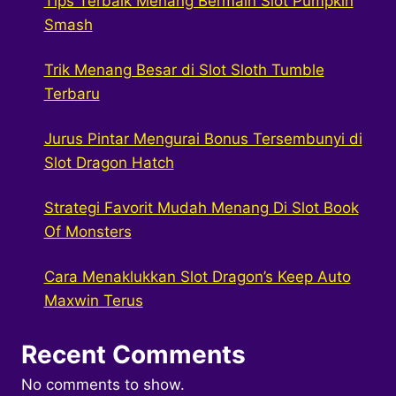
Tips Terbaik Menang Bermain Slot Pumpkin
Smash
Trik Menang Besar di Slot Sloth Tumble
Terbaru
Jurus Pintar Mengurai Bonus Tersembunyi di
Slot Dragon Hatch
Strategi Favorit Mudah Menang Di Slot Book
Of Monsters
Cara Menaklukkan Slot Dragon’s Keep Auto
Maxwin Terus
Recent Comments
No comments to show.