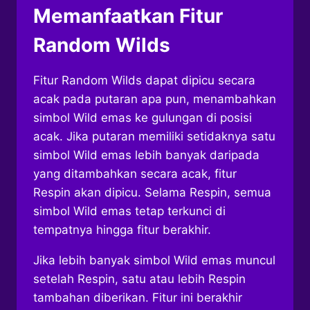
Memanfaatkan Fitur
Random Wilds
Fitur Random Wilds dapat dipicu secara
acak pada putaran apa pun, menambahkan
simbol Wild emas ke gulungan di posisi
acak. Jika putaran memiliki setidaknya satu
simbol Wild emas lebih banyak daripada
yang ditambahkan secara acak, fitur
Respin akan dipicu. Selama Respin, semua
simbol Wild emas tetap terkunci di
tempatnya hingga fitur berakhir.
Jika lebih banyak simbol Wild emas muncul
setelah Respin, satu atau lebih Respin
tambahan diberikan. Fitur ini berakhir