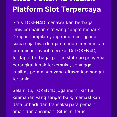
Platform Slot Terpercaya
Situs TOKEN4D menawarkan berbagai
jenis permainan slot yang sangat menarik.
Dengan tampilan yang ramah pengguna,
siapa saja bisa dengan mudah menemukan
permainan favorit mereka. Di TOKEN4D,
terdapat berbagai pilihan slot dari penyedia
perangkat lunak terkemuka, sehingga
kualitas permainan yang ditawarkan sangat
terjamin.
Selain itu, TOKEN4D juga memiliki fitur
keamanan yang sangat baik, memastikan
data pribadi dan transaksi para pemain
aman dari ancaman. Situs ini terus