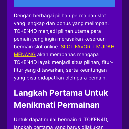
Dengan berbagai pilihan permainan slot
yang lengkap dan bonus yang melimpah,
TOKEN4D menjadi pilihan utama para
pemain yang ingin merasakan keseruan
bermain slot online.
SLOT FAVORIT MUDAH
MENANG
akan membahas mengapa
TOKEN4D layak menjadi situs pilihan, fitur-
fitur yang ditawarkan, serta keuntungan
yang bisa didapatkan oleh para pemain.
Langkah Pertama Untuk
Menikmati Permainan
Untuk dapat mulai bermain di TOKEN4D,
langkah pertama yang harus dilakukan