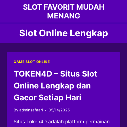
Skip
SLOT FAVORIT MUDAH
to
MENANG
content
Slot Online Lengkap
GAME SLOT ONLINE
TOKEN4D – Situs Slot
Online Lengkap dan
Gacor Setiap Hari
By
adminsafaari
05/14/2025
Situs Token4D adalah platform permainan