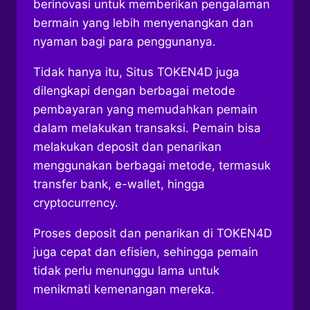
berinovasi untuk memberikan pengalaman
bermain yang lebih menyenangkan dan
nyaman bagi para penggunanya.
Tidak hanya itu, Situs TOKEN4D juga
dilengkapi dengan berbagai metode
pembayaran yang memudahkan pemain
dalam melakukan transaksi. Pemain bisa
melakukan deposit dan penarikan
menggunakan berbagai metode, termasuk
transfer bank, e-wallet, hingga
cryptocurrency.
Proses deposit dan penarikan di TOKEN4D
juga cepat dan efisien, sehingga pemain
tidak perlu menunggu lama untuk
menikmati kemenangan mereka.