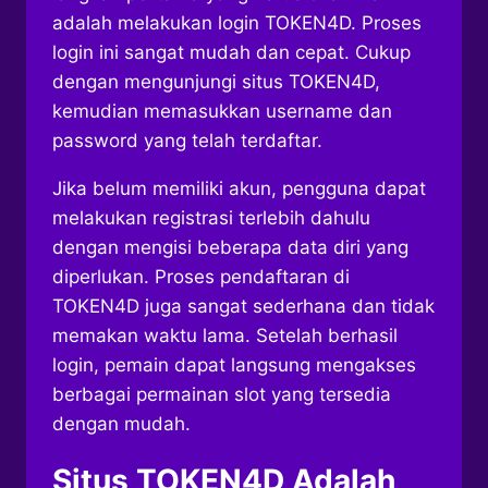
adalah melakukan login TOKEN4D. Proses
login ini sangat mudah dan cepat. Cukup
dengan mengunjungi situs TOKEN4D,
kemudian memasukkan username dan
password yang telah terdaftar.
Jika belum memiliki akun, pengguna dapat
melakukan registrasi terlebih dahulu
dengan mengisi beberapa data diri yang
diperlukan. Proses pendaftaran di
TOKEN4D juga sangat sederhana dan tidak
memakan waktu lama. Setelah berhasil
login, pemain dapat langsung mengakses
berbagai permainan slot yang tersedia
dengan mudah.
Situs TOKEN4D Adalah