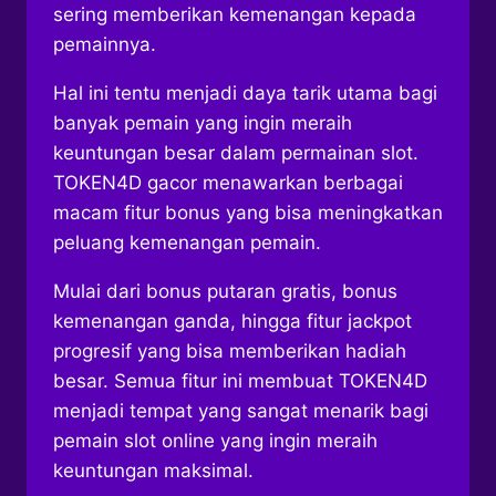
sering memberikan kemenangan kepada
pemainnya.
Hal ini tentu menjadi daya tarik utama bagi
banyak pemain yang ingin meraih
keuntungan besar dalam permainan slot.
TOKEN4D gacor menawarkan berbagai
macam fitur bonus yang bisa meningkatkan
peluang kemenangan pemain.
Mulai dari bonus putaran gratis, bonus
kemenangan ganda, hingga fitur jackpot
progresif yang bisa memberikan hadiah
besar. Semua fitur ini membuat TOKEN4D
menjadi tempat yang sangat menarik bagi
pemain slot online yang ingin meraih
keuntungan maksimal.