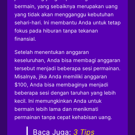
bermain, yang sebaiknya merupakan uang
yang tidak akan mengganggu kebutuhan
sehari-hari. Ini membantu Anda untuk tetap
fokus pada hiburan tanpa tekanan
finansial.
Setelah menentukan anggaran
keseluruhan, Anda bisa membagi anggaran
tersebut menjadi beberapa sesi permainan.
Misalnya, jika Anda memiliki anggaran
$100, Anda bisa membaginya menjadi
beberapa sesi dengan taruhan yang lebih
kecil. Ini memungkinkan Anda untuk
bermain lebih lama dan menikmati
permainan tanpa cepat kehabisan uang.
Baca Juga:
3 Tips