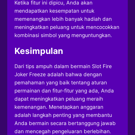
Ketika fitur ini dipicu, Anda akan
mendapatkan kesempatan untuk
memenangkan lebih banyak hadiah dan
meningkatkan peluang untuk mencocokkan
kombinasi simbol yang menguntungkan.
Kesimpulan
Dari tips ampuh dalam bermain Slot Fire
Joker Freeze adalah bahwa dengan
pemahaman yang baik tentang aturan
permainan dan fitur-fitur yang ada, Anda
dapat meningkatkan peluang meraih
kemenangan. Menetapkan anggaran
adalah langkah penting yang membantu
Anda bermain secara bertanggung jawab
dan mencegah pengeluaran berlebihan.