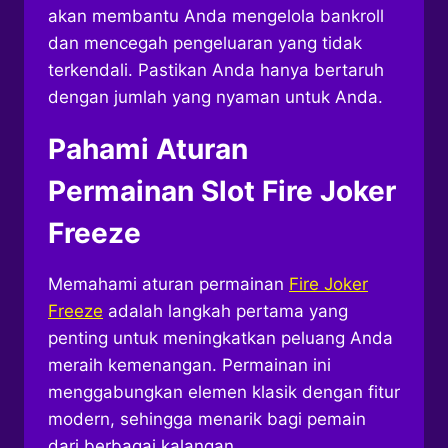
akan membantu Anda mengelola bankroll
dan mencegah pengeluaran yang tidak
terkendali. Pastikan Anda hanya bertaruh
dengan jumlah yang nyaman untuk Anda.
Pahami Aturan
Permainan Slot Fire Joker
Freeze
Memahami aturan permainan
Fire Joker
Freeze
adalah langkah pertama yang
penting untuk meningkatkan peluang Anda
meraih kemenangan. Permainan ini
menggabungkan elemen klasik dengan fitur
modern, sehingga menarik bagi pemain
dari berbagai kalangan.