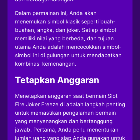
Dalam permainan ini, Anda akan
menemukan simbol klasik seperti buah-
buahan, angka, dan joker. Setiap simbol
memiliki nilai yang berbeda, dan tujuan
utama Anda adalah mencocokkan simbol-
simbol ini di gulungan untuk mendapatkan
kombinasi kemenangan.
Tetapkan Anggaran
Menetapkan anggaran saat bermain Slot
Fire Joker Freeze di adalah langkah penting
untuk memastikan pengalaman bermain
yang menyenangkan dan bertanggung
jawab. Pertama, Anda perlu menentukan
jumlah uang yang siap Anda gunakan untuk