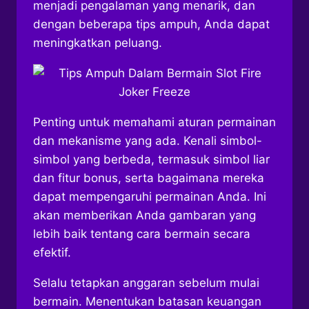
menjadi pengalaman yang menarik, dan
dengan beberapa tips ampuh, Anda dapat
meningkatkan peluang.
Penting untuk memahami aturan permainan
dan mekanisme yang ada. Kenali simbol-
simbol yang berbeda, termasuk simbol liar
dan fitur bonus, serta bagaimana mereka
dapat mempengaruhi permainan Anda. Ini
akan memberikan Anda gambaran yang
lebih baik tentang cara bermain secara
efektif.
Selalu tetapkan anggaran sebelum mulai
bermain. Menentukan batasan keuangan