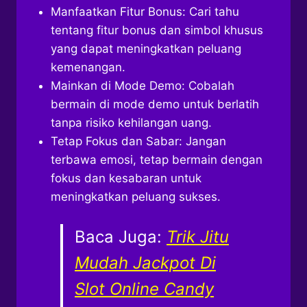
Manfaatkan Fitur Bonus: Cari tahu
tentang fitur bonus dan simbol khusus
yang dapat meningkatkan peluang
kemenangan.
Mainkan di Mode Demo: Cobalah
bermain di mode demo untuk berlatih
tanpa risiko kehilangan uang.
Tetap Fokus dan Sabar: Jangan
terbawa emosi, tetap bermain dengan
fokus dan kesabaran untuk
meningkatkan peluang sukses.
Baca Juga:
Trik Jitu
Mudah Jackpot Di
Slot Online Candy