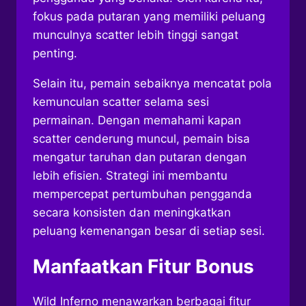
fokus pada putaran yang memiliki peluang
munculnya scatter lebih tinggi sangat
penting.
Selain itu, pemain sebaiknya mencatat pola
kemunculan scatter selama sesi
permainan. Dengan memahami kapan
scatter cenderung muncul, pemain bisa
mengatur taruhan dan putaran dengan
lebih efisien. Strategi ini membantu
mempercepat pertumbuhan pengganda
secara konsisten dan meningkatkan
peluang kemenangan besar di setiap sesi.
Manfaatkan Fitur Bonus
Wild Inferno menawarkan berbagai fitur