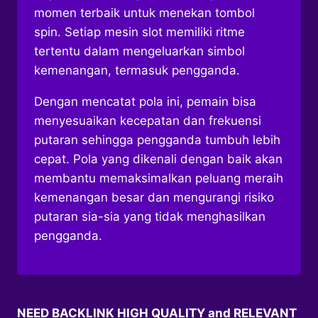
momen terbaik untuk menekan tombol
spin. Setiap mesin slot memiliki ritme
tertentu dalam mengeluarkan simbol
kemenangan, termasuk pengganda.
Dengan mencatat pola ini, pemain bisa
menyesuaikan kecepatan dan frekuensi
putaran sehingga pengganda tumbuh lebih
cepat. Pola yang dikenali dengan baik akan
membantu memaksimalkan peluang meraih
kemenangan besar dan mengurangi risiko
putaran sia-sia yang tidak menghasilkan
pengganda.
NEED BACKLINK HIGH QUALITY and RELEVANT