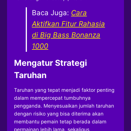
Baca Juga:
Cara
Aktifkan Fitur Rahasia
di Big Bass Bonanza
1000
Mengatur Strategi
Taruhan
Taruhan yang tepat menjadi faktor penting
dalam mempercepat tumbuhnya
pengganda. Menyesuaikan jumlah taruhan
dengan risiko yang bisa diterima akan
membantu pemain tetap berada dalam
permainan lebih lama, sekaligus