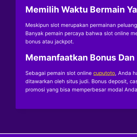
Memilih Waktu Bermain Ya
Meskipun slot merupakan permainan peluang,
Banyak pemain percaya bahwa slot online me
bonus atau jackpot.
Memanfaatkan Bonus Dan 
Sebagai pemain slot online
cuputoto
, Anda 
ditawarkan oleh situs judi. Bonus deposit, c
promosi yang bisa memperbesar modal Anda