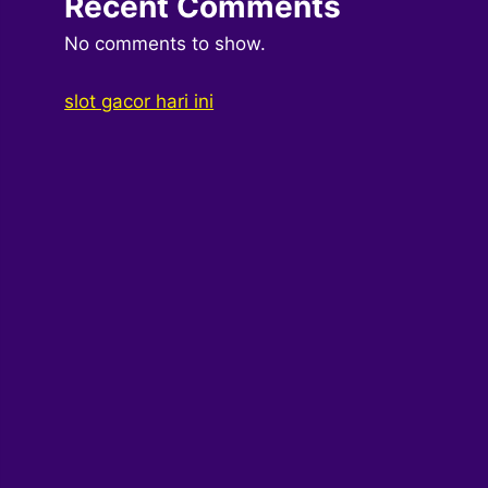
Recent Comments
No comments to show.
slot gacor hari ini