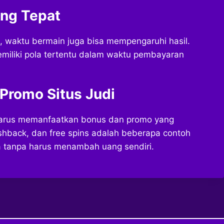
ng Tepat
 waktu bermain juga bisa mempengaruhi hasil.
miliki pola tertentu dalam waktu pembayaran
Promo Situs Judi
harus memanfaatkan bonus dan promo yang
ashback, dan free spins adalah beberapa contoh
 tanpa harus menambah uang sendiri.