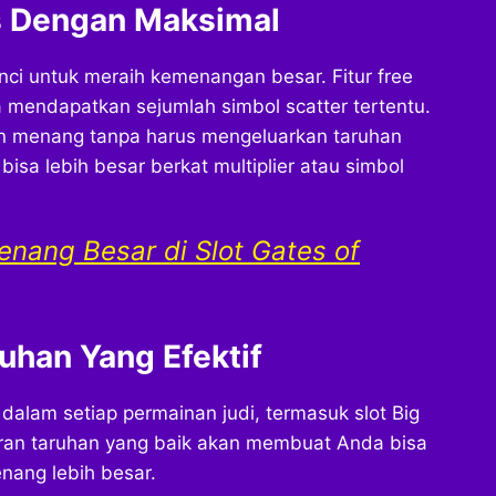
s Dengan Maksimal
nci untuk meraih kemenangan besar. Fitur free
da mendapatkan sejumlah simbol scatter tertentu.
an menang tanpa harus mengeluarkan taruhan
sa lebih besar berkat multiplier atau simbol
enang Besar di Slot Gates of
han Yang Efektif
dalam setiap permainan judi, termasuk slot Big
ran taruhan yang baik akan membuat Anda bisa
nang lebih besar.