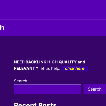
sh
NEED BACKLINK HIGH QUALITY and
RELEVANT ?
let us help.
click here
Search
Search
Recent Posts