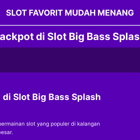
SLOT FAVORIT MUDAH MENANG
ackpot di Slot Big Bass Spla
di Slot Big Bass Splash
ermainan slot yang populer di kalangan
besar.