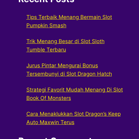
Tips Terbaik Menang Bermain Slot
Pumpkin Smash
Trik Menang Besar di Slot Sloth
Tumble Terbaru
Jurus Pintar Mengurai Bonus
Tersembunyi di Slot Dragon Hatch
Strategi Favorit Mudah Menang Di Slot
Book Of Monsters
Cara Menaklukkan Slot Dragon’s Keep
Auto Maxwin Terus