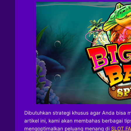
Dibutuhkan strategi khusus agar Anda bisa 
artikel ini, kami akan membahas berbagai t
mengoptimalkan peluang menang di
SLOT F