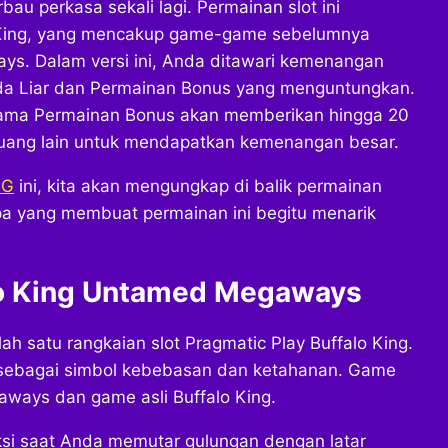
u perkasa sekali lagi. Permainan slot ini
o King, yang mencakup game-game sebelumnya
ays. Dalam versi ini, Anda ditawari kemenangan
a Liar dan Permainan Bonus yang menguntungkan.
elama Permainan Bonus akan memberikan hingga 20
uang lain untuk mendapatkan kemenangan besar.
NG
ini, kita akan mengungkap di balik permainan
a yang membuat permainan ini begitu menarik
alo King Untamed Megaways
ah satu rangkaian slot Pragmatic Play Buffalo King.
si sebagai simbol kebebasan dan ketahanan. Game
gaways dan game asli Buffalo King.
aksi saat Anda memutar gulungan dengan latar