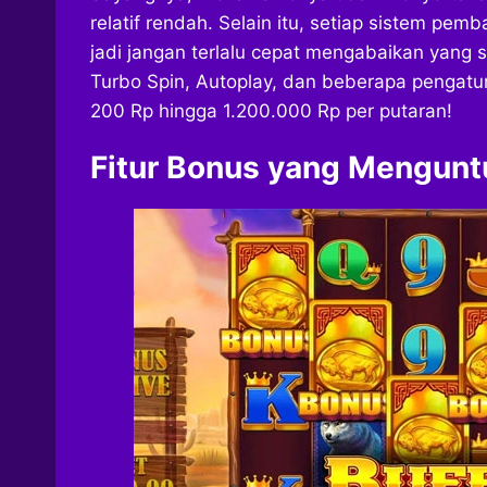
relatif rendah. Selain itu, setiap sistem pem
jadi jangan terlalu cepat mengabaikan yang s
Turbo Spin, Autoplay, dan beberapa pengatura
200 Rp hingga 1.200.000 Rp per putaran!
Fitur Bonus yang Mengun