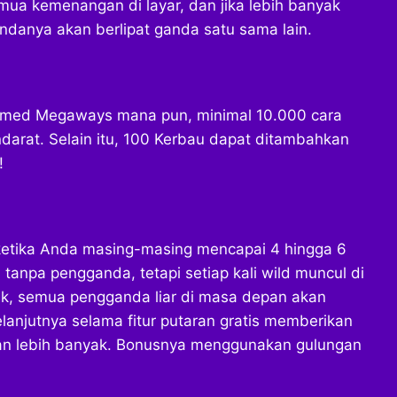
ua kemenangan di layar, dan jika lebih banyak
ndanya akan berlipat ganda satu sama lain.
tamed Megaways mana pun, minimal 10.000 cara
darat. Selain itu, 100 Kerbau dapat ditambahkan
!
 ketika Anda masing-masing mencapai 4 hingga 6
 tanpa pengganda, tetapi setiap kali wild muncul di
k, semua pengganda liar di masa depan akan
elanjutnya selama fitur putaran gratis memberikan
ran lebih banyak. Bonusnya menggunakan gulungan