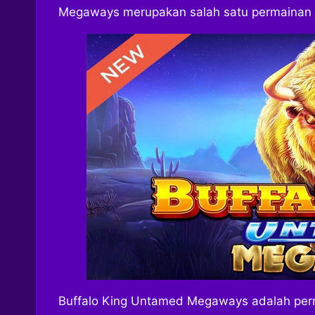
Megaways merupakan salah satu permainan s
Buffalo King Untamed Megaways adalah perma