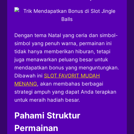
Dengan tema Natal yang ceria dan simbol-
simbol yang penuh warna, permainan ini
tidak hanya memberikan hiburan, tetapi
juga menawarkan peluang besar untuk
mendapatkan bonus yang menguntungkan.
Dibawah ini
SLOT FAVORIT MUDAH
MENANG
, akan membahas berbagai
strategi ampuh yang dapat Anda terapkan
untuk meraih hadiah besar.
Pahami Struktur
Permainan