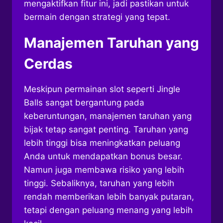
mengaktifkan fitur ini, jadi pastikan untuk
bermain dengan strategi yang tepat.
Manajemen Taruhan yang
Cerdas
Meskipun permainan slot seperti Jingle
Balls sangat bergantung pada
keberuntungan, manajemen taruhan yang
bijak tetap sangat penting. Taruhan yang
lebih tinggi bisa meningkatkan peluang
Anda untuk mendapatkan bonus besar.
Namun juga membawa risiko yang lebih
tinggi. Sebaliknya, taruhan yang lebih
rendah memberikan lebih banyak putaran,
tetapi dengan peluang menang yang lebih