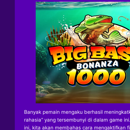
Banyak pemain mengaku berhasil meningkatk
rahasia” yang tersembunyi di dalam game ini.
ini, kita akan membahas cara mengaktifkan f