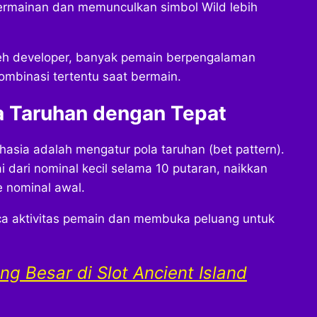
ermainan dan memunculkan simbol Wild lebih
oleh developer, banyak pemain berpengalaman
mbinasi tertentu saat bermain.
a Taruhan dengan Tepat
hasia adalah mengatur pola taruhan (bet pattern).
 dari nominal kecil selama 10 putaran, naikkan
ke nominal awal.
a aktivitas pemain dan membuka peluang untuk
 Besar di Slot Ancient Island