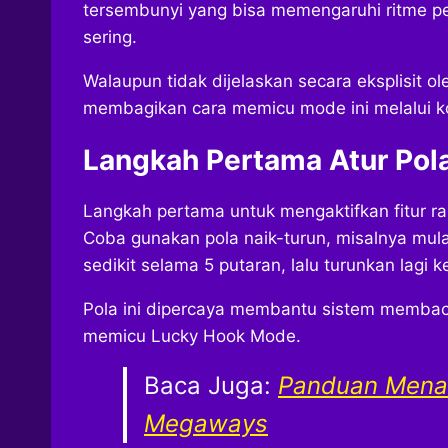
tersembunyi yang bisa memengaruhi ritme p
sering.
Walaupun tidak dijelaskan secara eksplisit 
membagikan cara memicu mode ini melalui ko
Langkah Pertama Atur Pol
Langkah pertama untuk mengaktifkan fitur ra
Coba gunakan pola naik-turun, misalnya mulai
sedikit selama 5 putaran, lalu turunkan lagi 
Pola ini dipercaya membantu sistem membac
memicu Lucky Hook Mode.
Baca Juga:
Panduan Menang
Megaways