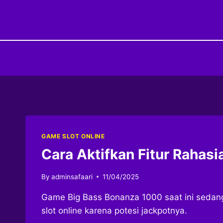
Skip
to
content
GAME SLOT ONLINE
Cara Aktifkan Fitur Rahas
By
adminsafaari
11/04/2025
Game Big Bass Bonanza 1000 saat ini sedan
slot online karena potesi jackpotnya.