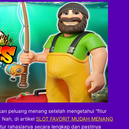
an peluang menang setelah mengetahui “fitur
 Nah, di artikel
SLOT FAVORIT MUDAH MENANG
itur rahasianya secara lengkap dan pastinya