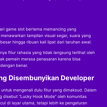
dari game slot bertema memancing yang
 menawarkan tampilan visual segar, suara yang
besar hingga ribuan kali lipat dari taruhan awal.
 fitur rahasia yang tidak langsung terlihat oleh
yak pemain merasa penasaran karena bisa
n dengan benar.
ang Disembunyikan Developer
 untuk mengenali dulu fitur yang dimaksud. Dalam
ing disebut “Lucky Hook Mode” oleh komunitas
ul di layar utama, tetapi lebih ke pengaturan