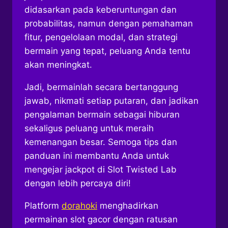
didasarkan pada keberuntungan dan
probabilitas, namun dengan pemahaman
fitur, pengelolaan modal, dan strategi
bermain yang tepat, peluang Anda tentu
akan meningkat.
Jadi, bermainlah secara bertanggung
jawab, nikmati setiap putaran, dan jadikan
pengalaman bermain sebagai hiburan
sekaligus peluang untuk meraih
kemenangan besar. Semoga tips dan
panduan ini membantu Anda untuk
mengejar jackpot di Slot Twisted Lab
dengan lebih percaya diri!
Platform
dorahoki
menghadirkan
permainan slot gacor dengan ratusan