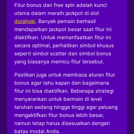
Fitur bonus dan free spin adalah kunci
utama dalam meraih jackpot di slot
dorahoki
. Banyak pemain berhasil
mendapatkan jackpot besar saat fitur ini
diaktifkan. Untuk memanfaatkan fitur ini
secara optimal, perhatikan simbol khusus
seperti simbol scatter dan simbol bonus
yang biasanya memicu fitur tersebut.
Pastikan juga untuk membaca aturan fitur
bonus agar tahu kapan dan bagaimana
fitur ini bisa diaktifkan. Beberapa strategi
menyarankan untuk bermain di level
taruhan sedang hingga tinggi agar peluang
mengaktifkan fitur bonus lebih besar,
namun tetap harus disesuaikan dengan
batas modal Anda.