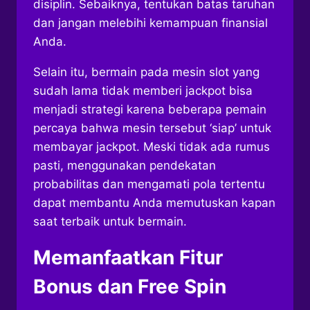
disiplin. Sebaiknya, tentukan batas taruhan
dan jangan melebihi kemampuan finansial
Anda.
Selain itu, bermain pada mesin slot yang
sudah lama tidak memberi jackpot bisa
menjadi strategi karena beberapa pemain
percaya bahwa mesin tersebut ‘siap’ untuk
membayar jackpot. Meski tidak ada rumus
pasti, menggunakan pendekatan
probabilitas dan mengamati pola tertentu
dapat membantu Anda memutuskan kapan
saat terbaik untuk bermain.
Memanfaatkan Fitur
Bonus dan Free Spin