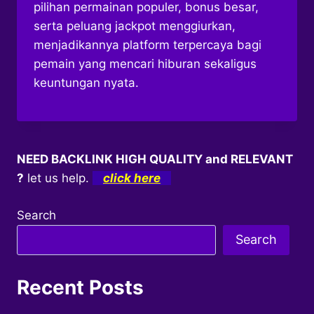
pilihan permainan populer, bonus besar,
serta peluang jackpot menggiurkan,
menjadikannya platform terpercaya bagi
pemain yang mencari hiburan sekaligus
keuntungan nyata.
NEED BACKLINK HIGH QUALITY and RELEVANT
?
let us help.
click here
Search
Search
Recent Posts